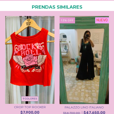
PRENDAS SIMILARES
NUEVO
13
%
OFF
9 COLORES
CROP TOP ROCKER
PALAZZO LINO ITALIANO
$7.900,00
$47.650,00
$54.700,00