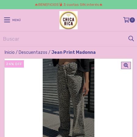
🔥BENEFICIOS💣 3 cuotas SIN interés🔥
0
MENÚ
Inicio
/
Descuentazos
/
Jean Print Madonna
24
%
OFF