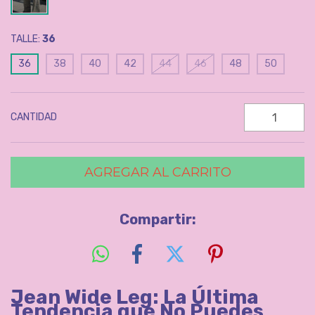
TALLE:
36
36
38
40
42
44
46
48
50
CANTIDAD
Compartir:
Jean Wide Leg: La Última
Tendencia que No Puedes