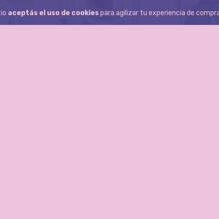
tio
aceptás el uso de cookies
para agilizar tu experiencia de compra
IS
ERRY
BUZO VANS
BUZO D
.560,00
$38.450,00
$22.2
$40.000,00
RITO
SIN STOCK
SIN S