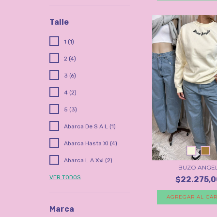
Talle
1 (1)
2 (4)
3 (6)
4 (2)
5 (3)
Abarca De S A L (1)
Abarca Hasta Xl (4)
Abarca L A Xxl (2)
BUZO ANGE
VER TODOS
$22.275,0
AGREGAR AL CAR
Marca