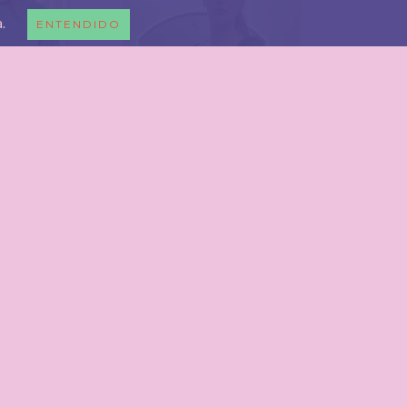
.
ENTENDIDO
ENVÍO GRATIS
EJAVU
CAMPERA TIGRE
75,00
$36.450,00
$38.900,00
TOCK
SIN STOCK