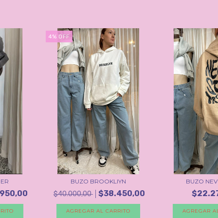
4
%
OFF
GER
BUZO BROOKLIYN
BUZO NEV
950,00
$38.450,00
$22.2
$40.000,00
RITO
AGREGAR AL CARRITO
AGREGAR A