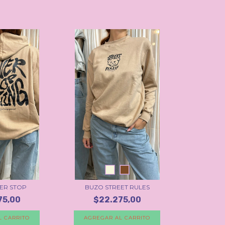
ER STOP
BUZO STREET RULES
75,00
$22.275,00
L CARRITO
AGREGAR AL CARRITO