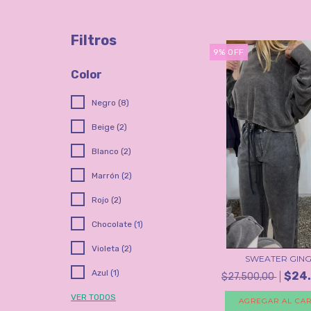
Filtros
9
%
OFF
Color
Negro (8)
Beige (2)
Blanco (2)
Marrón (2)
Rojo (2)
Chocolate (1)
Violeta (2)
SWEATER GIN
Azul (1)
$24.
$27.500,00
VER TODOS
AGREGAR AL CAR