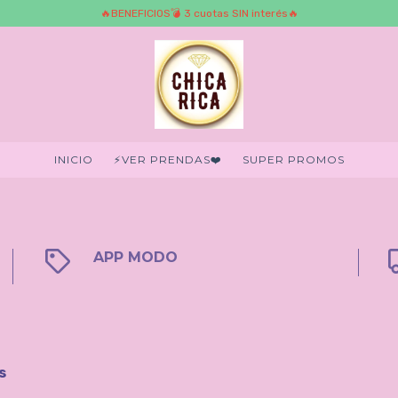
🔥BENEFICIOS💣 3 cuotas SIN interés🔥
INICIO
⚡️VER PRENDAS❤️‍
SUPER PROMOS
APP MODO
s