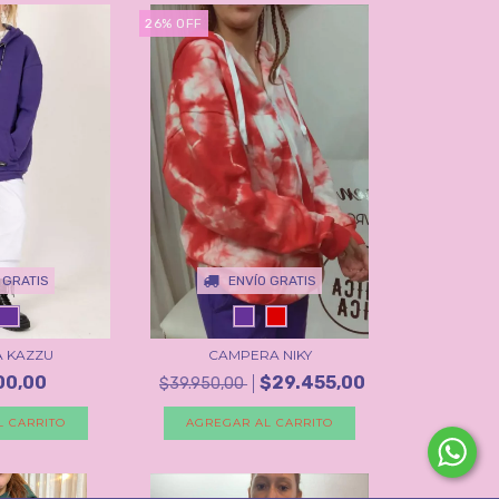
26
%
OFF
 GRATIS
ENVÍO GRATIS
 KAZZU
CAMPERA NIKY
00,00
$29.455,00
$39.950,00
L CARRITO
AGREGAR AL CARRITO