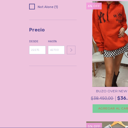
6
%
OFF
Not Alone (1)
Precio
DESDE
HASTA
BUZO OVER NEW
$36
$38.450,00
AGREGAR AL CAR
5
%
OFF