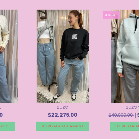
4
%
OFF
L
BUZO
BUZO 
0
$22.275,00
$40.000,00
RITO
AGREGAR AL CARRITO
AGREGAR A