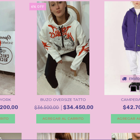
6
%
OFF
ENVÍO
 YORK
BUZO OVERSIZE TATTO
CAMPERA
.200,00
$34.450,00
$42.7
$36.500,00
RITO
AGREGAR AL CARRITO
AGREGAR A