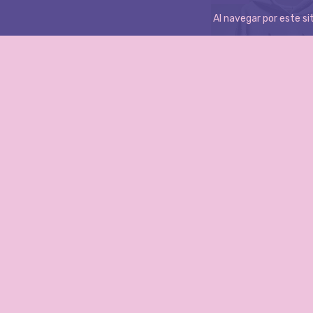
Al navegar por este si
ENVÍO GRAT
MAXI BUZO CH
$37
$39.450,00
AGREGAR AL CAR