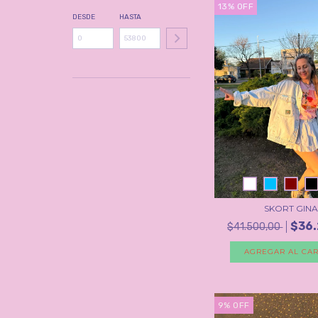
13
%
OFF
DESDE
HASTA
SKORT GINA
$36.
$41.500,00
AGREGAR AL CAR
9
%
OFF