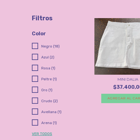
Filtros
Color
Negro (18)
Azul (2)
Rosa (1)
Peltre (1)
MINI DALIA
$37.400,0
Oro (1)
AGREGAR AL CAR
Crudo (2)
Avellana (1)
Arena (1)
VER TODOS