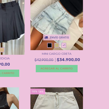
ENVÍO GRATIS
+1
MINI CARGO CRETA
ODIGIA
$34.900,00
$42.900,00
90,00
AGREGAR AL CARRITO
L CARRITO
18
%
OFF