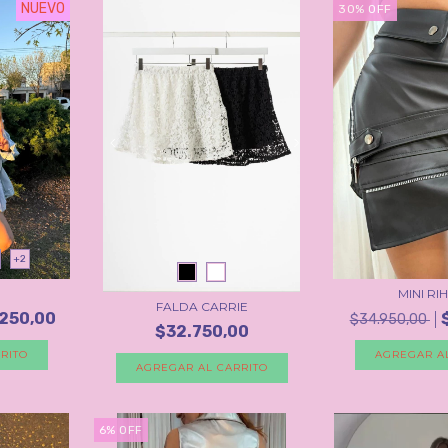
NUEVO
30
%
OFF
+2
MINI R
FALDA CARRIE
250,00
$34.950,00
$32.750,00
RITO
AGREGAR A
AGREGAR AL CARRITO
6
%
OFF