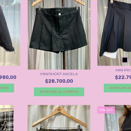
MINI PR
MINI/SHORT ANGELA
.980,00
$22.7
$28.700,00
RITO
AGREGAR A
AGREGAR AL CARRITO
12
%
OFF