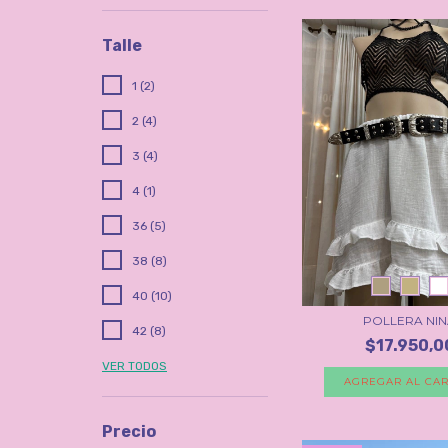
Talle
1 (2)
2 (4)
3 (4)
4 (1)
36 (5)
38 (8)
40 (10)
POLLERA NI
42 (8)
$17.950,0
VER TODOS
AGREGAR AL CAR
Precio