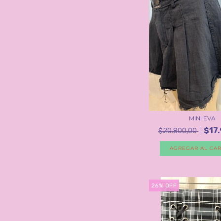
MINI EVA
$17
$20.800,00
AGREGAR AL CAR
26
%
OFF