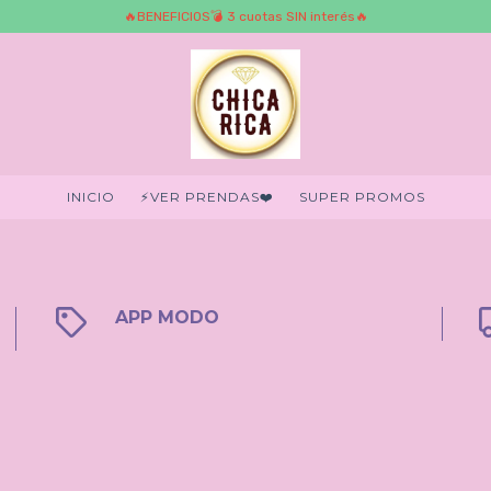
🔥BENEFICIOS💣 3 cuotas SIN interés🔥
INICIO
⚡️VER PRENDAS❤️‍
SUPER PROMOS
APP MODO