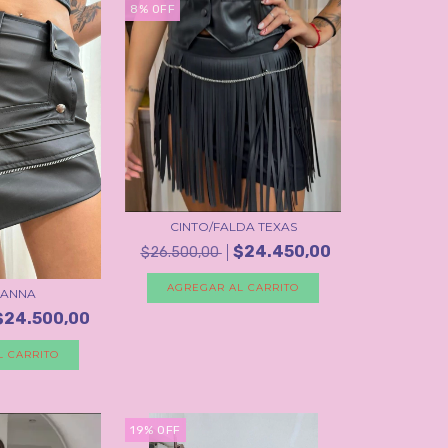
8
%
OFF
CINTO/FALDA TEXAS
$24.450,00
$26.500,00
AGREGAR AL CARRITO
IHANNA
$24.500,00
L CARRITO
19
%
OFF