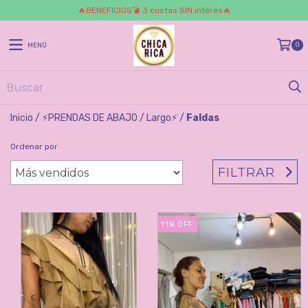
🔥BENEFICIOS💣 3 cuotas SIN interés🔥
0
MENÚ
Inicio
/
⚡️PRENDAS DE ABAJO
/
Largo⚡️
/
Faldas
Ordenar por
FILTRAR
11
%
OFF