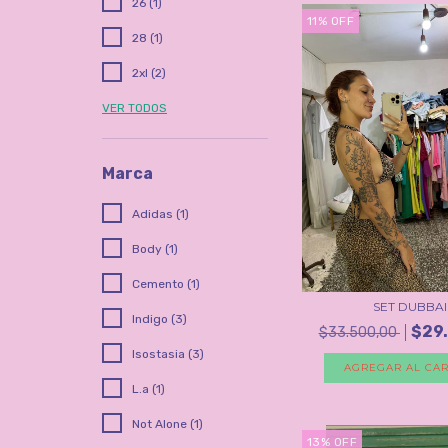
26 (1)
11
%
OFF
28 (1)
2xl (2)
VER TODOS
Marca
Adidas (1)
Body (1)
Cemento (1)
SET DUBBAI
Indigo (3)
$29
$33.500,00
Isostasia (3)
AGREGAR AL CAR
L.a (1)
Not Alone (1)
13
%
OFF