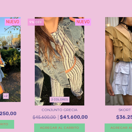
NUEVO
NUEVO
9
%
OFF
+2
2 COLORES
CONJUNTO GRECIA
SKORT 
250,00
$41.600,00
$36.2
$45.600,00
RITO
AGREGAR AL CARRITO
AGREGAR A