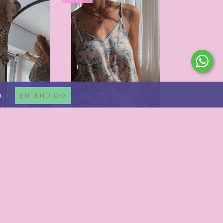
.
ENTENDIDO
SAMIRA
$34.500,00
BLUSA FLOW
L CARRITO
$38.450,00
$44.500,00
AGREGAR AL CARRITO
NUEVO
NUEVO