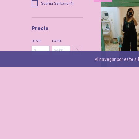
Sophia Sarkany (1)
Precio
DESDE
HASTA
Al navegar por este si
PALAZZO LINO IT
$47
$54.700,00
AGREGAR AL CAR