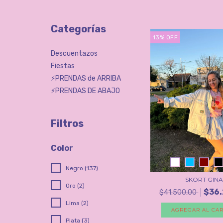
Categorías
13
%
OFF
Descuentazos
Fiestas
⚡️PRENDAS de ARRIBA
⚡️PRENDAS DE ABAJO
Filtros
Color
Negro (137)
SKORT GINA
Oro (2)
$36.
$41.500,00
Lima (2)
AGREGAR AL CAR
Plata (3)