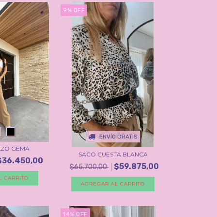
9
%
OFF
ENVÍO GRATIS
ZZO GEMA
SACO CUESTA BLANCA
$36.450,00
$59.875,00
$65.700,00
L CARRITO
AGREGAR AL CARRITO
14
%
OFF