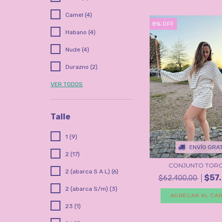
Camel (4)
8
%
OFF
Habano (4)
Nude (4)
Durazno (2)
VER TODOS
Talle
1 (9)
ENVÍO GRAT
2 (17)
CONJUNTO TOR
2 (abarca S A L) (6)
$57
$62.400,00
2 (abarca S/m) (3)
AGREGAR AL CAR
23 (1)