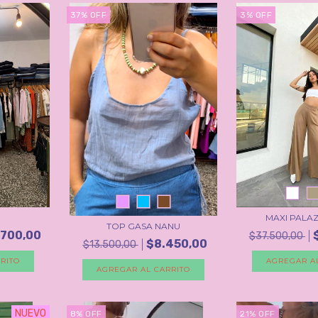
37
%
OFF
3
%
OFF
MAXI PALA
TOP GASA NANU
.700,00
$37.500,00
$8.450,00
$13.500,00
RITO
AGREGAR A
AGREGAR AL CARRITO
NUEVO
8
%
OFF
21
%
OFF