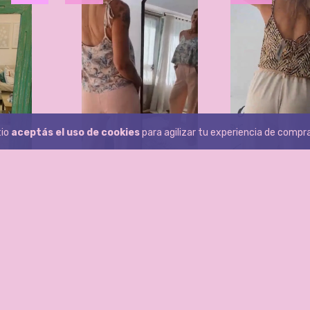
tio
aceptás el uso de cookies
para agilizar tu experiencia de compra
BLUSA 
+1
$43.500,00
ALIANO
SASTRERO MERY
AGREGAR A
.650,00
$36.550,00
$39.700,00
RITO
AGREGAR AL CARRITO
NUEVO