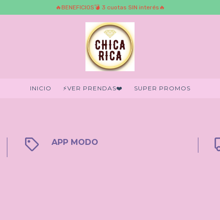
🔥BENEFICIOS💣 3 cuotas SIN interés🔥
INICIO
⚡️VER PRENDAS❤️‍
SUPER PROMOS
APP MODO