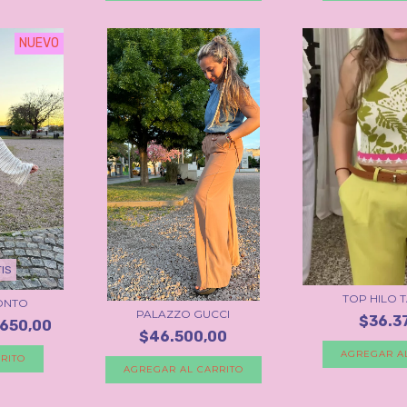
NUEVO
IS
TOP HILO 
ONTO
PALAZZO GUCCI
$36.3
.650,00
$46.500,00
AGREGAR A
RITO
AGREGAR AL CARRITO