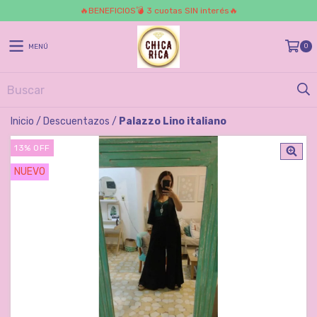
🔥BENEFICIOS💣 3 cuotas SIN interés🔥
0
MENÚ
Inicio
/
Descuentazos
/
Palazzo Lino italiano
13
%
OFF
NUEVO