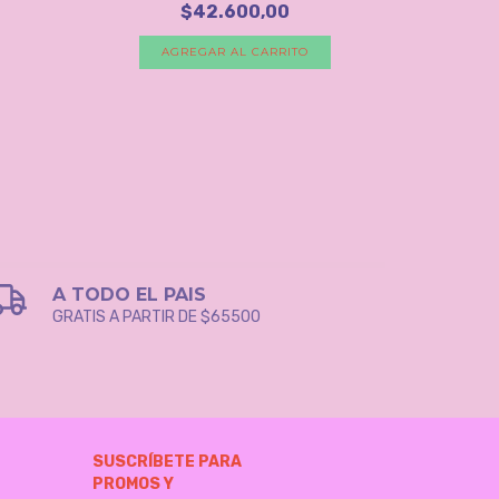
SA
$42.600,00
$65.
AGREGAR AL CARRITO
A
A TODO EL PAIS
GRATIS A PARTIR DE $65500
SUSCRÍBETE PARA
PROMOS Y