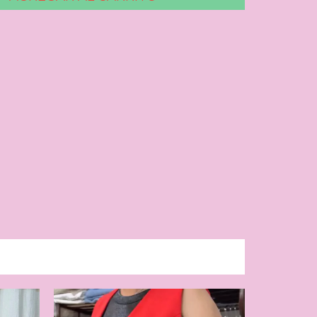
9
%
OFF