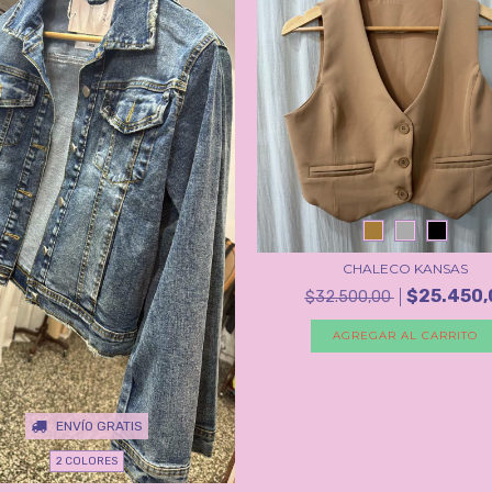
CHALECO KANSAS
$25.450,
$32.500,00
AGREGAR AL CARRITO
ENVÍO GRATIS
2 COLORES