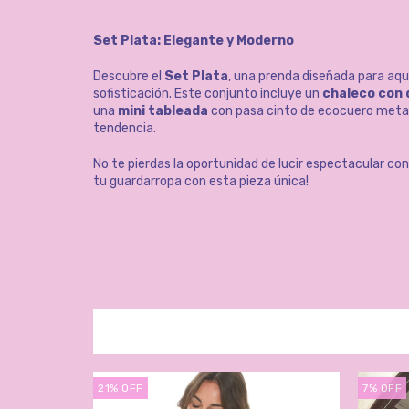
Set Plata: Elegante y Moderno
Descubre el
Set Plata
, una prenda diseñada para aqu
sofisticación. Este conjunto incluye un
chaleco con d
una
mini tableada
con pasa cinto de ecocuero metali
tendencia.
No te pierdas la oportunidad de lucir espectacular con
tu guardarropa con esta pieza única!
21
%
OFF
7
%
OFF