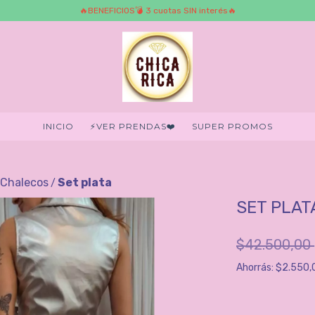
🔥BENEFICIOS💣 3 cuotas SIN interés🔥
INICIO
⚡️VER PRENDAS❤️‍
SUPER PROMOS
/Chalecos
Set plata
/
SET PLAT
$42.500,00
Ahorrás:
$2.550,