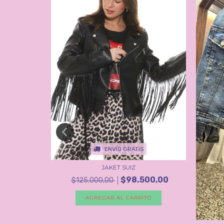
ENVÍO GRATIS
JAKET SUIZ
$98.500,00
E
$125.000,00
AGREGAR AL CARRITO
TO