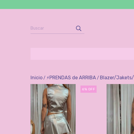
Inicio
⚡️PRENDAS de ARRIBA
Blazer/Jakets
/
/
6
%
OFF