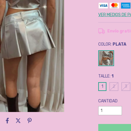
VER MEDIOS DE 
Envío grati
COLOR:
PLATA
TALLE:
1
1
2
3
CANTIDAD