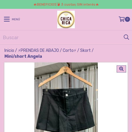
🔥BENEFICIOS💣 3 cuotas SIN interés🔥
0
MENÚ
Inicio
/
⚡️PRENDAS DE ABAJO
/
Corto⚡️
/
Skort
/
Mini/short Angela