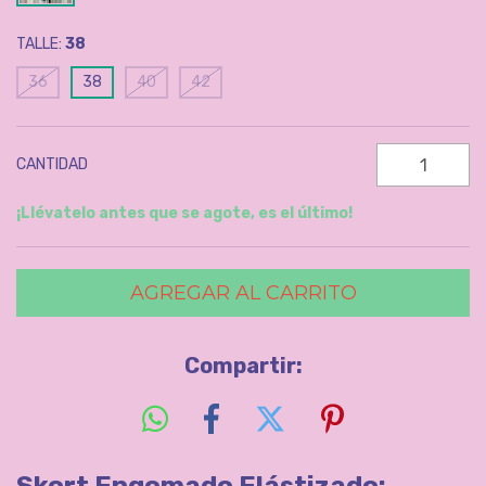
TALLE:
38
36
38
40
42
CANTIDAD
¡Llévatelo antes que se agote, es el último!
Compartir:
Skort Engomado Elástizado: