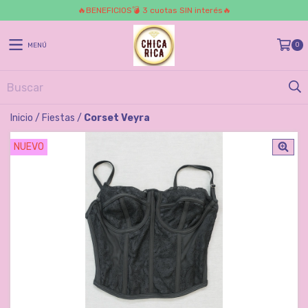
🔥BENEFICIOS💣 3 cuotas SIN interés🔥
0
MENÚ
Inicio
/
Fiestas
/
Corset Veyra
NUEVO