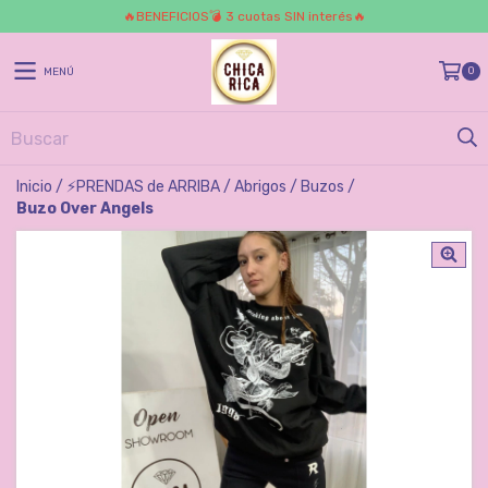
🔥BENEFICIOS💣 3 cuotas SIN interés🔥
0
MENÚ
Inicio
/
⚡️PRENDAS de ARRIBA
/
Abrigos
/
Buzos
/
Buzo Over Angels