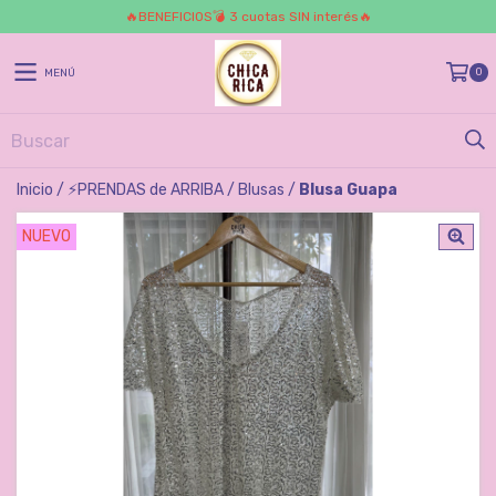
🔥BENEFICIOS💣 3 cuotas SIN interés🔥
0
MENÚ
Inicio
/
⚡️PRENDAS de ARRIBA
/
Blusas
/
Blusa Guapa
NUEVO